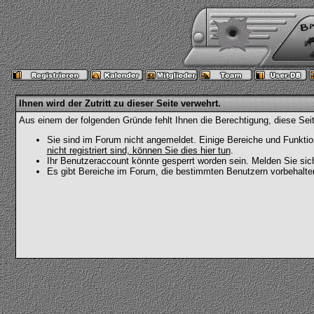
Ihnen wird der Zutritt zu dieser Seite verwehrt.
Aus einem der folgenden Gründe fehlt Ihnen die Berechtigung, diese Seit
Sie sind im Forum nicht angemeldet. Einige Bereiche und Funktio
nicht registriert sind, können Sie dies hier tun
.
Ihr Benutzeraccount könnte gesperrt worden sein. Melden Sie sic
Es gibt Bereiche im Forum, die bestimmten Benutzern vorbehalten