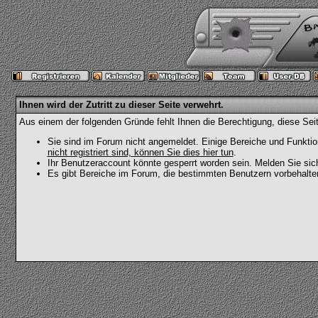
Ihnen wird der Zutritt zu dieser Seite verwehrt.
Aus einem der folgenden Gründe fehlt Ihnen die Berechtigung, diese Seit
Sie sind im Forum nicht angemeldet. Einige Bereiche und Funktio
nicht registriert sind, können Sie dies hier tun
.
Ihr Benutzeraccount könnte gesperrt worden sein. Melden Sie sic
Es gibt Bereiche im Forum, die bestimmten Benutzern vorbehalten