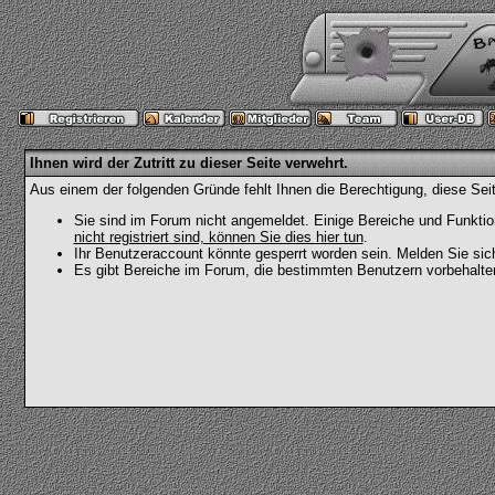
Ihnen wird der Zutritt zu dieser Seite verwehrt.
Aus einem der folgenden Gründe fehlt Ihnen die Berechtigung, diese Seit
Sie sind im Forum nicht angemeldet. Einige Bereiche und Funktio
nicht registriert sind, können Sie dies hier tun
.
Ihr Benutzeraccount könnte gesperrt worden sein. Melden Sie sic
Es gibt Bereiche im Forum, die bestimmten Benutzern vorbehalten