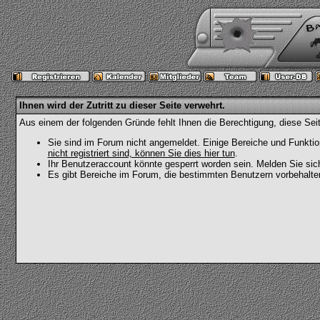
Ihnen wird der Zutritt zu dieser Seite verwehrt.
Aus einem der folgenden Gründe fehlt Ihnen die Berechtigung, diese Seit
Sie sind im Forum nicht angemeldet. Einige Bereiche und Funktio
nicht registriert sind, können Sie dies hier tun
.
Ihr Benutzeraccount könnte gesperrt worden sein. Melden Sie sic
Es gibt Bereiche im Forum, die bestimmten Benutzern vorbehalten