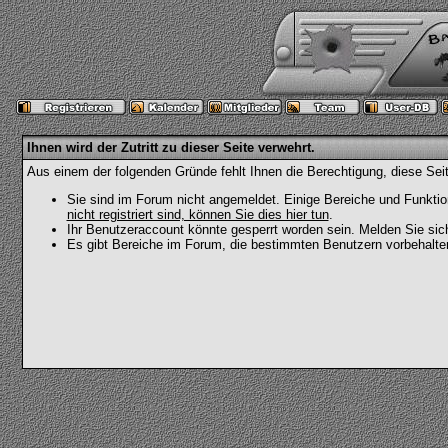
Ihnen wird der Zutritt zu dieser Seite verwehrt.
Aus einem der folgenden Gründe fehlt Ihnen die Berechtigung, diese Seit
Sie sind im Forum nicht angemeldet. Einige Bereiche und Funktio
nicht registriert sind, können Sie dies hier tun
.
Ihr Benutzeraccount könnte gesperrt worden sein. Melden Sie sic
Es gibt Bereiche im Forum, die bestimmten Benutzern vorbehalten